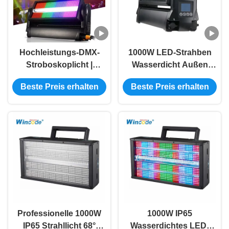
Hochleistungs-DMX-
1000W LED-Strahben
Stroboskoplicht |
Wasserdicht Außen
Schutzart IP65, 7-44CH
IP65 All-Weather-
Beste Preis erhalten
Beste Preis erhalten
Modi | Seetronic
Bühnenlicht DMX RDM
XLR/PowerCON-
Anschlüsse
Professionelle 1000W
1000W IP65
IP65 Strahllicht 68°
Wasserdichtes LED-