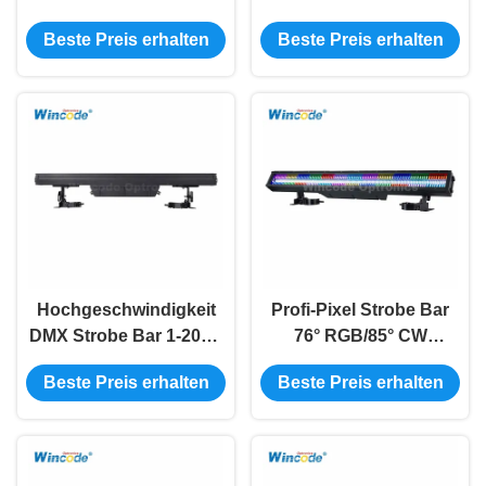
Strahl 114° Spot
Straubenlicht kühl Weiß
Beste Preis erhalten
Beste Preis erhalten
15/50/158CH Modus für
+ RGB DMX512
Bühnen- und Outdoor-
Veranstaltungen
Hochgeschwindigkeit
Profi-Pixel Strobe Bar
DMX Strobe Bar 1-20Hz
76° RGB/85° CW
Einstellbar 5-Core XLR
Lichtstrahl
Beste Preis erhalten
Beste Preis erhalten
Verbindung
Aluminiumlegierung
Temperaturschutz
Gehäuse IP65 Schutz