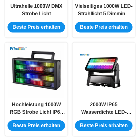
Ultrahelle 1000W DMX
Vielseitiges 1000W LED-
Strobe Licht
Strahllicht 5 Dimming-
Aluminiumlegierung
Modi 4 Kurven -40°C bis
Beste Preis erhalten
Beste Preis erhalten
Gehäuse Natürliche
45°C Extreme
Kühlung für Clubs &
Umgebung
Festivals
Hochleistung 1000W
2000W IP65
RGB Strobe Licht IP65
Wasserdichte LED-
Rated 50.000-Stunden
Strauben bewegliche
Beste Preis erhalten
Beste Preis erhalten
Lebensdauer DMX512
Licht drahtlose DMX
1-20Hz Einstellbare
Optional DMX / RDM /