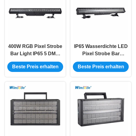
400W RGB Pixel Strobe
IP65 Wasserdichte LED
Bar Light IP65 5 DMX-
Pixel Strobe Bar
Modi 4-206CH 50.000
288×3W CW + 864×0.5W
Beste Preis erhalten
Beste Preis erhalten
Stunden Lebensdauer
RGB DMX512
Steuerung