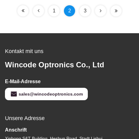
Strobe
Art-Net-Steuerung
1
2
3
Kontakt mit uns
Wincode Optronics Co., Ltd
E-Mail-Adresse
sales@wincodeoptronics.com
Unsere Adresse
Anschrift
Xinhong S&T Building, Heshun Road, Stadt Lishui